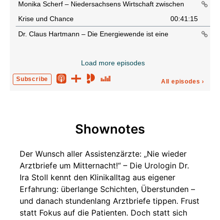
Monika Scherf – Niedersachsens Wirtschaft zwischen
Krise und Chance
00:41:15
Dr. Claus Hartmann – Die Energiewende ist eine
Menschenwende
00:50:53
Load more episodes
EuroMinds 2026 – Europas Zukunft zwischen KI, Werten
und Verantwortung
00:19:43
Subscribe
All episodes
›
Frank Wiekhorst – Wenn Social Media lauter ist als
Expertise
00:45:26
Florian Wey – Fachkräfte finden, Menschen verstehen
Shownotes
00:36:39
Der Wunsch aller Assistenzärzte: „Nie wieder
77 Jahre Grundgesetz
00:25:55
Arztbriefe um Mitternacht!“ – Die Urologin Dr.
Ira Stoll kennt den Klinikalltag aus eigener
Erfahrung: überlange Schichten, Überstunden –
und danach stundenlang Arztbriefe tippen. Frust
statt Fokus auf die Patienten. Doch statt sich