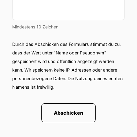
00:01:00: Du bekommst heute keine Prognosen
Aber dafür bekommst du Haltung, Klarheit und
konkrete Impulse.
Mindestens 10 Zeichen
00:01:41: Ich bin Udo Gast.
Durch das Abschicken des Formulars stimmst du zu,
00:01:43: Ja, eigentlich hatte ich für heute eine
dass der Wert unter "Name oder Pseudonym"
ganz andere Folge geplant aber leider ist mein
gespeichert wird und öffentlich angezeigt werden
Interview-Partner krank geworden.
kann. Wir speichern keine IP-Adressen oder andere
00:01:51: es sollte um das Thema Fake News
personenbezogene Daten. Die Nutzung deines echten
gehen.
Namens ist freiwillig.
00:01:54: ja und dann kamen das Wochenende
und plötzlich war alles anders.
Abschicken
00:02:00: was gerade im Nahen Osten passiert?
00:02:02: Das betrifft uns alle.