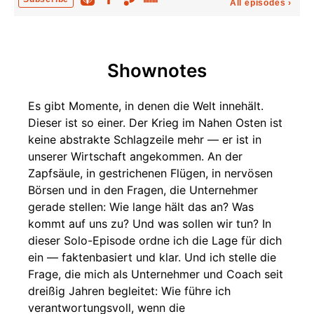
All episodes
›
Frank Wiekhorst – Wenn Social Media lauter ist als
Expertise
00:45:26
Florian Wey – Fachkräfte finden, Menschen verstehen
Shownotes
00:36:39
Es gibt Momente, in denen die Welt innehält.
77 Jahre Grundgesetz
00:25:55
Dieser ist so einer. Der Krieg im Nahen Osten ist
keine abstrakte Schlagzeile mehr — er ist in
unserer Wirtschaft angekommen. An der
Zapfsäule, in gestrichenen Flügen, in nervösen
Börsen und in den Fragen, die Unternehmer
gerade stellen: Wie lange hält das an? Was
kommt auf uns zu? Und was sollen wir tun? In
dieser Solo-Episode ordne ich die Lage für dich
ein — faktenbasiert und klar. Und ich stelle die
Frage, die mich als Unternehmer und Coach seit
dreißig Jahren begleitet: Wie führe ich
verantwortungsvoll, wenn die