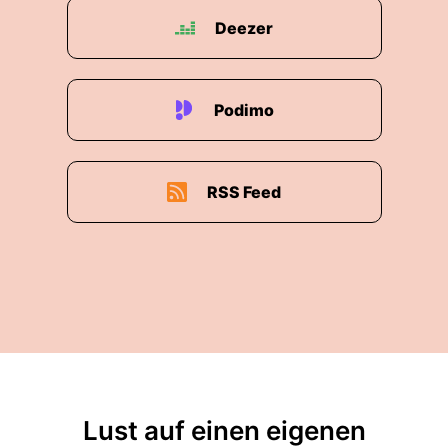
nicht um beurteilen zu wollen ob es richtig oder
Deezer
falsch war.
00:02:42: Das überlasse ich anderen.
Podimo
00:02:45: Sondern ich spreche aus der
Perspektiv von jemanden der seit über dreißig
Jahren Unternehmer ist.
RSS Feed
00:02:51: Einer der Krisen kennt, der sie selber
gemeistert hat, der weiß was das bedeutet
wenn die Rahmenbedingungen sich schlagartig
verändern.
00:03:00: Die Frage nämlich heute beschäftigt
lautet Wie verhältst du dich verantwortungsvoll
als Unternehmer, als Führungskraft, als Mensch
wenn die Dinge außer Kontrolle geraten?
Lust auf einen eigenen
00:03:13: Darum geht es heute.