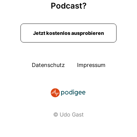
Podcast?
00:03:15: Bleib dabei!
00:03:29: Lass mich zunächst kurz einordnen
was passiert ist damit wir alle von derselben
Jetzt kostenlos ausprobieren
Basis sprechen.
00:03:36: In der Nacht auf den ersten März, im
Juni haben die USA und Israel gemeinsam
Datenschutz
Impressum
iranische Atom-Anlagen und Militäreinrichtungen
angegriffen.
00:03:47: Es war nicht der erste Schlag – im
Junis, in dem es bereits den sogenannten
Zwölftagekrieg gab.
© Udo Gast
00:03:54: Aber das was jetzt passiert ist eine
neue Eskalationsstufe!