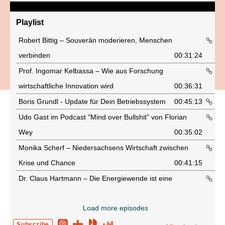
Playlist
Robert Bittig – Souverän moderieren, Menschen
verbinden
00:31:24
Prof. Ingomar Kelbassa – Wie aus Forschung
wirtschaftliche Innovation wird
00:36:31
Boris Grundl - Update für Dein Betriebssystem
00:45:13
Udo Gast im Podcast "Mind over Bullshit" von Florian
Wey
00:35:02
Monika Scherf – Niedersachsens Wirtschaft zwischen
Krise und Chance
00:41:15
Dr. Claus Hartmann – Die Energiewende ist eine
Menschenwende
00:50:53
Load more episodes
EuroMinds 2026 – Europas Zukunft zwischen KI, Werten
und Verantwortung
00:19:43
Subscribe