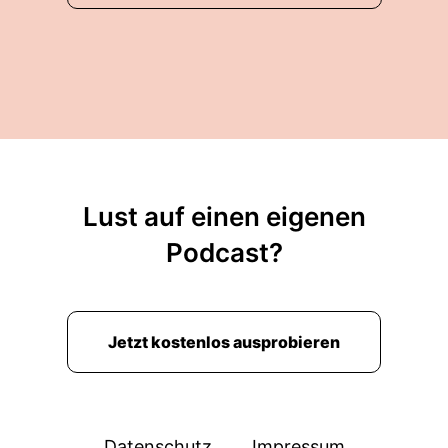
Deutschen Redner wo ich jetzt schon bin seit...
...zweitausend zwölf.
00:03:13: Also fünfzehn Jahre, vierzehn jahre bin
ich dabei.
00:03:16: Es ist ein wahnsinnig tolles Netzwerk!
00:03:18: Es ist Austausch auf Augenhöhe.
Lust auf einen eigenen
00:03:21: Das ist ganz wichtig.
Podcast?
00:03:23: und es war nicht nur dass sich wieder
neue Informationen bekommen welches neue
Tool ich nutzen soll Sondern das war der
Jetzt kostenlos ausprobieren
persönliche Austausche.
00:03:30: Der Austauscht natürlich zu wichtigen
Themen was die Speaker bewegt Natürlich, wo
Datenschutz
Impressum