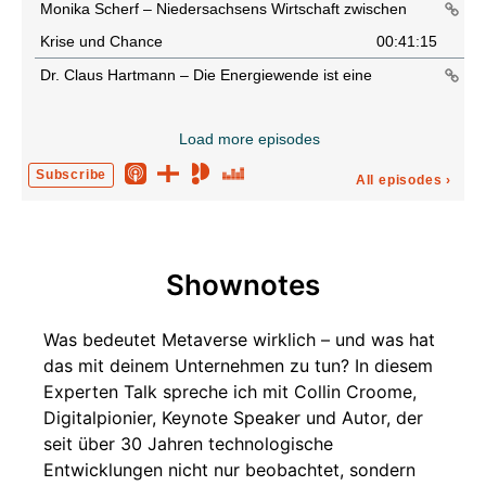
Monika Scherf – Niedersachsens Wirtschaft zwischen
Krise und Chance
00:41:15
Dr. Claus Hartmann – Die Energiewende ist eine
Menschenwende
00:50:53
Load more episodes
EuroMinds 2026 – Europas Zukunft zwischen KI, Werten
und Verantwortung
00:19:43
Subscribe
All episodes
›
Frank Wiekhorst – Wenn Social Media lauter ist als
Expertise
00:45:26
Florian Wey – Fachkräfte finden, Menschen verstehen
Shownotes
00:36:39
Was bedeutet Metaverse wirklich – und was hat
77 Jahre Grundgesetz
00:25:55
das mit deinem Unternehmen zu tun? In diesem
Experten Talk spreche ich mit Collin Croome,
Digitalpionier, Keynote Speaker und Autor, der
seit über 30 Jahren technologische
Entwicklungen nicht nur beobachtet, sondern