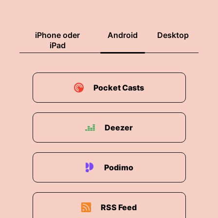
00:02:24: Herzlich willkommen Colin Chrome!
iPhone oder
Android
Desktop
00:02:26: Hallo, grüß dich.
iPad
00:02:27: Freu mich dabei zu sein.
00:02:29: Mein lieber Colin wir haben uns vor
Pocket Casts
einiger Zeit auf einer Winterkonferenz getroffen
Der German Speaker Association.
00:02:37: Hauptthema Leitthema dieser
Deezer
Winterkonference War Das Thema KI.
00:02:43: Was hat dich so am meisten
Podimo
getriggert und interessiert auf dieser
Konferenz?
00:03:06: Aber bei der GSA ist es so, also die
RSS Feed
German Speakers Association Verband der